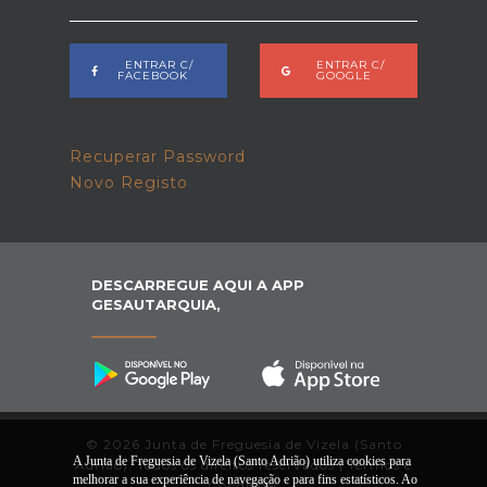
ENTRAR C/
ENTRAR C/
FACEBOOK
GOOGLE
Recuperar Password
Novo Registo
DESCARREGUE AQUI A APP
GESAUTARQUIA,
© 2026 Junta de Freguesia de Vizela (Santo
A Junta de Freguesia de Vizela (Santo Adrião) utiliza cookies para
Adrião). Todos os direitos reservados |
Termos e
melhorar a sua experiência de navegação e para fins estatísticos. Ao
Condições